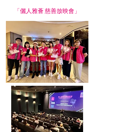
「儷人雅薈 慈善放映會」