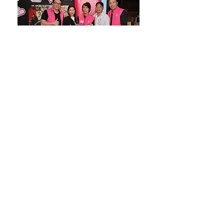
感謝太子獅子會捐贈「童心創希
望」公仔到麥當勞叔叔之家