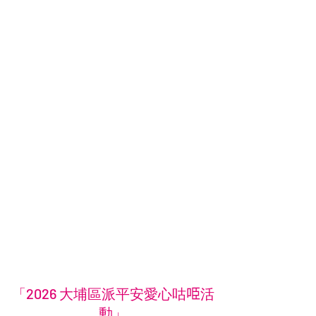
「2026 大埔區派平安愛心咕𠱸活
動」