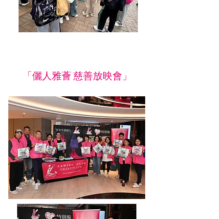
「儷人雅薈 慈善放映會」