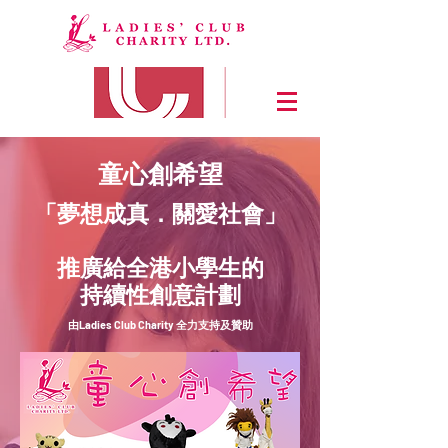
​童心創希望
「​夢想成真．關愛社會」
推廣給全港小學生的
持續性創意計劃
​由Ladies Club Charity 全力支持及贊助