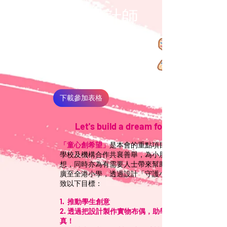
小小設計師
只要有夢想 凡事可成真
這個設計比賽為3-14歲學生提供一個發揮創意和
實現夢想的平台。只要有夢想，凡事都有可能。
下載參加表格
Let's build a dream for them!
「童心創希望」
是本會的重點項目，現誠邀各
學校及機構合作共襄善舉，為小朋友創造夢
想，同時亦為有需要人士帶來幫助。此
廣至全港小學，透過設計「守護小天使」，達
致以下目標：
1. 推動學生創意
2. 透過把設計製作實物布偶，助學生夢想成
真！