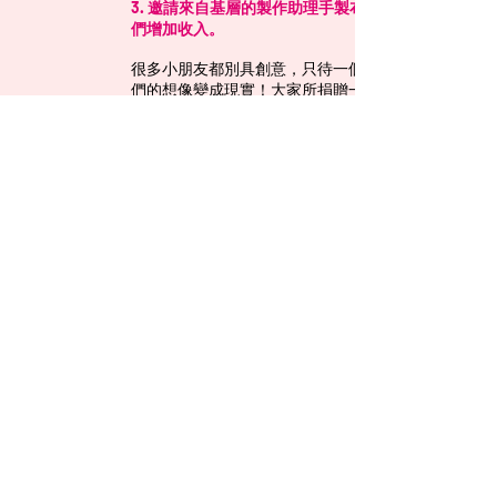
3. 邀請來自基層的製作助理手製布偶，幫助他
們增加收入。
很多小朋友都別具創意，只待一個機會，令他
們的想像變成現實！大
家所捐贈一分一毫的善
款，都能為更多有需要的人士帶來機會。讓您
們的愛心，令他們重燃希望。 立即行動！
簽發支票
將抬頭「(Ladies’ Club Charity Limited」的支票
郵寄往:香港上環文咸東街78號華東商業大廈3
樓。
銀行直接存款 / 自動櫃員機捐款
市民可將善款直接存入利用自動櫃員機直接捐
款到Ladies' Club賬戶。
BEA 東亞銀行：015-518-68-00590-9
FPS No.
126698430
本會同寅謹致以衷心的謝意，謹祝 各位行善最
樂，福有攸歸。如各位善長需索取捐款收據，
請聯絡我們。
電話號碼 :
6300 6959
電郵 :
donation@ladiesclubcharity.org