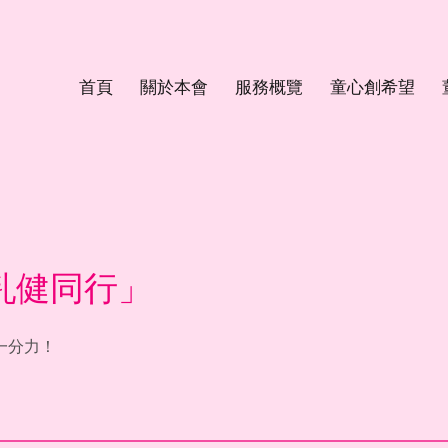
首頁
關於本會
服務概覽
童心創希望
乳健同行」
一分力！