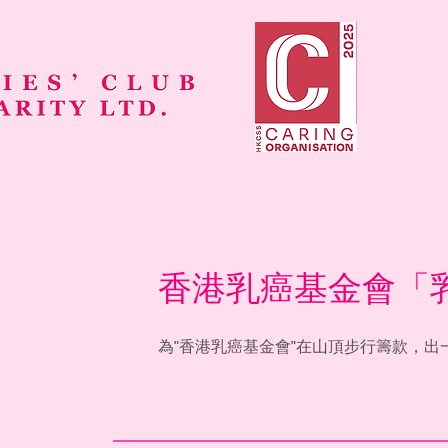
香港乳癌基金會「
為"香港乳癌基金會"在山頂步行籌款，出