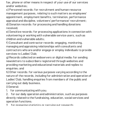
fax, phone or other means in respect of your use of our services
and/or websites;
c) Personnel records: for recruitment and human resource
management purposes, relating to such matters as employees’
appointment, employment benefits, termination, performance
appraisal and discipline, volunteers’ performance/ recruitment;
d) Donation records: for processing and handling donations
received;
e) Sensitive records: for processing applications in connection with
volunteering or working with vulnerable service users, such as
children and vulnerable adults;
f) Consultant and contractor records: engaging, monitoring,
managing and appraising relationships with consultants and
contractors who are and/or engage or employ individuals to provide
services to Ladies’ Club;
g) Records collected on webservers or digital media: for sending
newsletters to subscribers registered through websites and
providing marketing and educational materials and replies to
enquiries; and
h) Other records: for various purposes varying according to the
nature of the records, including for administration and operation of
Ladies’ Club, handling enquiries from members of the public and
carrying out daily business.
i) General:
1. for communicating with you;
2. for our daily operation and administration, such as purposes
directly related to the fundraising, education, social services and
operation functions;
3. for preparing statistics or carrying out research;
4. subject to your consent, for direct marketing (see below
paragraph on direct marketing);
5. for identification and verification;
6. for enforcing our legal rights;
7. for complying with legal or regulatory obligations including for
reporting instances of crime;
8. for handling your enquiries or requests; and
9. for any other purposes to which you may from time to time