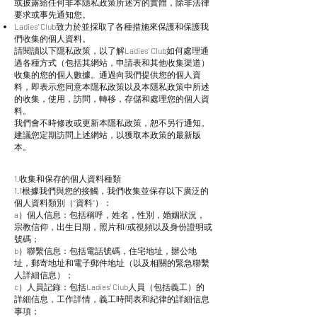
或披露給任何非本隱私政策所述方的實體，除非法律
要求或事先通知您。
Ladies' Club致力於並採取了各種措施來保護和保護我
們收集的個人資料。
請閱讀以下隱私政策，以了解Ladies' Club如何處理通
過各種方式（包括其網站，申請表和其他收集渠道）
收集的您的個人數據。通過向我們提供您的個人資
料，即表示您同意本隱私政策以及本隱私政策中所述
的收集，使用，訪問，轉移，存儲和處理您的個人資
料。
我們會不時修改或更新本隱私政策，恕不另行通知。
建議您定期訪問上述網站，以獲取本政策的最新版
本。
1.收集和保存的個人資料種類
1.1根據我們與您的接觸，我們收集並保存以下廣泛的
個人資料類別（“資料”）：
a）個人信息：包括稱呼，姓名，性別，婚姻狀況，
宗教信仰，出生日期，照片和/或視頻以及身份證明或
號碼；
b）聯繫信息：包括電話號碼，住宅地址，辦公地
址，郵寄地址和電子郵件地址（以及相關的緊急聯繫
人詳細信息）；
c）人員記錄：包括Ladies' Club人員（包括義工）的
詳細信息，工作詳情，義工時間表和紀律的詳細信息
事項；