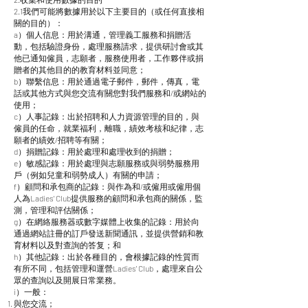
2.1我們可能將數據用於以下主要目的（或任何直接相
關的目的）：
a）個人信息：用於溝通，管理義工服務和捐贈活
動，包括驗證身份，處理服務請求，提供研討會或其
他已通知僱員，志願者，服務使用者，工作夥伴或捐
贈者的其他目的的教育材料並同意；
b）聯繫信息：用於通過電子郵件，郵件，傳真，電
話或其他方式與您交流有關您對我們服務和/或網站的
使用；
c）人事記錄：出於招聘和人力資源管理的目的，與
僱員的任命，就業福利，離職，績效考核和紀律，志
願者的績效/招聘等有關；
d）捐贈記錄：用於處理和處理收到的捐贈；
e）敏感記錄：用於處理與志願服務或與弱勢服務用
戶（例如兒童和弱勢成人）有關的申請；
f）顧問和承包商的記錄：與作為和/或僱用或僱用個
人為Ladies' Club提供服務的顧問和承包商的關係，監
測，管理和評估關係；
g）在網絡服務器或數字媒體上收集的記錄：用於向
通過網站註冊的訂戶發送新聞通訊，並提供營銷和教
育材料以及對查詢的答复；和
h）其他記錄：出於各種目的，會根據記錄的性質而
有所不同，包括管理和運營Ladies' Club，處理來自公
眾的查詢以及開展日常業務。
i）一般：
與您交流；