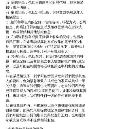
d）捐贈記錄：包括捐贈歷史和財務信息，但不限於
銀行賬戶明細；
e）敏感記錄：包括定罪記錄，與兒童或弱勢成年人
接觸歷史；
f）顧問和承包商的記錄：包括名稱，聯繫方式，公司
信息，商業註冊詳細信息以及服務提供商在資訊技
術，市場營銷和其他領域信息;
g）在網絡服務器或數字媒體上收集的記錄，包括為
通訊訂閱，在線查詢或其他方式收集的電子郵件地
址，瀏覽首選項和IP地址（在特定情況下，這些地址
構成個人數據，這些地址可用於識別個人）；
h）其他記錄：包括查詢，對我們的調查或訪談的答
覆，會議記錄以及其他包含個人數據的操作和行政記
錄，以及可能在相關表格或收集渠道中列出的其他信
息。
1.2在某些情況下，我們可能會要求您向我們提供其他
人的資料，例如緊急聯繫方式或您的家庭成員或一半
的信息。通過向我們提供此類資料，您向我們表示您
已獲得這些人的授權和/或同意使用，披露和轉讓其資
料。未經同意，我們對任何一方的任何索賠概不負
責。
1.3在收集資料時，可能會指出任何數據是強制性還是
自願性的。如果您未能提供標記為強制性的資料，則
我們可能無法出於預期目的與您進行互動，也可能無
法或完全或根本不提供相關服務。
2.收集和使用數據的目的