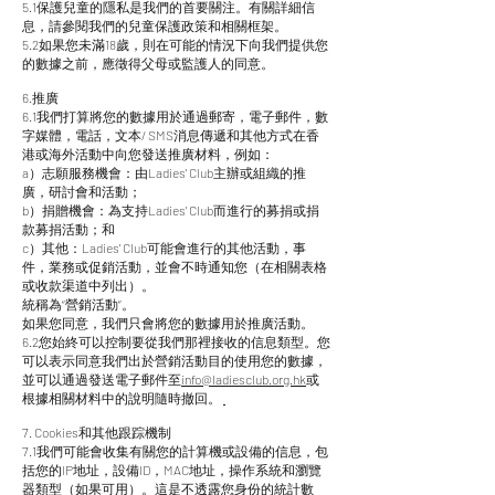
5.1保護兒童的隱私是我們的首要關注。有關詳細信
息，請參閱我們的兒童保護政策和相關框架。
5.2如果您未滿18歲，則在可能的情況下向我們提供您
的數據之前，應徵得父母或監護人的同意。
6.推廣
6.1我們打算將您的數據用於通過郵寄，電子郵件，數
字媒體，電話，文本/ SMS消息傳遞和其他方式在香
港或海外活動中向您發送推廣材料，例如：
a）志願服務機會：由Ladies' Club主辦或組織的推
廣，研討會和活動；
b）捐贈機會：為支持Ladies' Club而進行的募捐或捐
款募捐活動；和
c）其他：Ladies' Club可能會進行的其他活動，事
件，業務或促銷活動，並會不時通知您（在相關表格
或收款渠道中列出）。
統稱為“營銷活動”。
如果您同意，我們只會將您的數據用於推廣活動。
6.2您始終可以控制要從我們那裡接收的信息類型。您
可以表示同意我們出於營銷活動目的使用您的數據，
並可以通過發送電子郵件至
info@ladiesclub.org.hk
或
根據相關材料中的說明隨時撤回。
7. Cookies和其他跟踪機制
7.1我們可能會收集有關您的計算機或設備的信息，包
括您的IP地址，設備ID，MAC地址，操作系統和瀏覽
器類型（如果可用）。這是不透露您身份的統計數