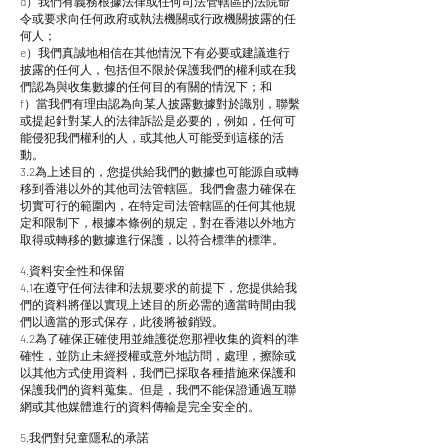
d）我們有義務根據法律或任何司法管轄區的法院命
令或要求向任何政府或執法機關或行政機關披露的任
何人；
e）我們真誠地相信在其他情況下有必要或建議進行
披露的任何人，包括但不限於保護我們的權利或在我
們認為與收集數據的任何目的有關的情況下；和
f）當我們有理由認為向某人披露數據對於識別，聯繫
或提起針對某人的法律訴訟是必要的，例如，任何可
能侵犯我們權利的人，或其他人可能受到這樣的活
動。
3.2為上述目的，您提供給我們的數據也可能源自或轉
移到香港以外的其他司法管轄區。我們會盡力確保在
切實可行的範圍內，在特定司法管轄區的任何其他規
定和限制下，根據本條例的規定，對在香港以外地方
取得或轉移的數據進行保護，以符合標準的標準。
4.資料安全性和保留
4.1在遵守任何法律和法規要求的前提下，您提供給我
們的資料將僅以實現上述目的所必需的適當時間由我
們以適當的形式保存，此後將被銷毀。
4.2為了確保正確使用並維護從您那裡收集的資料的準
確性，並防止未經授權或意外地訪問，處理，擦除或
以其他方式使用資料，我們已採取各種措施來保護和
保護我們的資料蒐集。但是，我們不能保證通過互聯
網或其他媒體進行的資料傳輸是完全安全的。
5.我們對兒童隱私的承諾