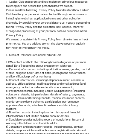
• Ladies’ Club endeavors and has implemented various measures
to safeguard and secure the personal data we collect.
Please read the following Privacy Policy to understand how Ladies’
Club handles your personal data collected through various means,
including its websites, application forms and other collection
channels. By providing your personal data to us, you are consenting
to this Privacy Policy and the collection, use, access, transfer,
storage and processing of your personal data as described in this
Privacy Policy.
We amend or update this Privacy Policy from time to time without
prior notice. You are advised to visit the above website regularly
for the latest version of this Policy.
1. Kinds of Personal Data Collected and Held
1.1 We collect and hold the following broad categories of personal
data (“Data”) depending on our engagement with you:
a) Personal information: including salutation, name, gender, marital
status, religious belief, date of birth, photographs and/or videos,
and identification proof or numbers;
b) Contact information: including telephone number, residential
address, office address, mailing address and email address (and
emergency contact or referee details where relevant);
c) Personnel records: including Ladies’ Club personnel (including
volunteers) details, job particulars, details of salary, payments,
benefits, leave and training records, medical insurance records,
mandatory provident schemes participation, performance
appraisals/records, volunteer timesheets and disciplinary
matters;
d) Donation records: including donation history and financial
information but not limited to bank account details;
e) Sensitive records: including record of convictions, history of
working with children or vulnerable adults;
f) Consultant and contractor records: including name, contact
details, corporate information, business registration details and
other information of any individual employed or engaged by service