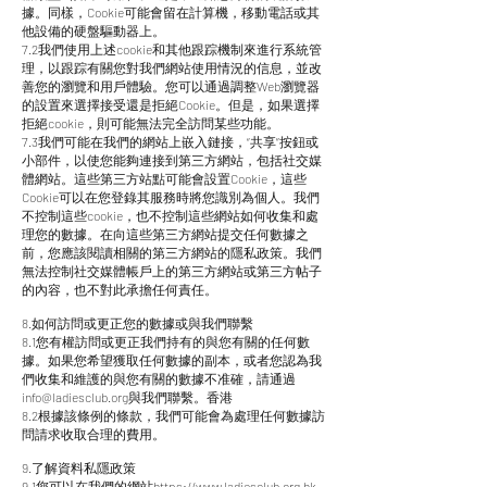
據。同樣，Cookie可能會留在計算機，移動電話或其
他設備的硬盤驅動器上。
7.2我們使用上述cookie和其他跟踪機制來進行系統管
理，以跟踪有關您對我們網站使用情況的信息，並改
善您的瀏覽和用戶體驗。您可以通過調整Web瀏覽器
的設置來選擇接受還是拒絕Cookie。但是，如果選擇
拒絕cookie，則可能無法完全訪問某些功能。
7.3我們可能在我們的網站上嵌入鏈接，“共享”按鈕或
小部件，以使您能夠連接到第三方網站，包括社交媒
體網站。這些第三方站點可能會設置Cookie，這些
Cookie可以在您登錄其服務時將您識別為個人。我們
不控制這些cookie，也不控制這些網站如何收集和處
理您的數據。在向這些第三方網站提交任何數據之
前，您應該閱讀相關的第三方網站的隱私政策。我們
無法控制社交媒體帳戶上的第三方網站或第三方帖子
的內容，也不對此承擔任何責任。
8.如何訪問或更正您的數據或與我們聯繫
8.1您有權訪問或更正我們持有的與您有關的任何數
據。如果您希望獲取任何數據的副本，或者您認為我
們收集和維護的與您有關的數據不准確，請通過
info@ladiesclub.org
與我們聯繫。香港
8.2根據該條例的條款，我們可能會為處理任何數據訪
問請求收取合理的費用。
9.了解資料私隱政策
9.1您可以在我們的網站
https://www.ladiesclub.org.hk