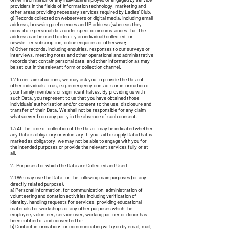
providers in the fields of information technology, marketing and
other areas providing necessary services required by Ladies’ Club;
g) Records collected on webservers or digital media: including email
address, browsing preferences and IP address (whereas they
constitute personal data under specific circumstances that the
address can be used to identify an individual) collected for
newsletter subscription, online enquiries or otherwise;
h) Other records: including enquiries, responses to our surveys or
interviews, meeting notes and other operational and administrative
records that contain personal data, and other information as may
be set out in the relevant form or collection channel.
1.2 In certain situations, we may ask you to provide the Data of
other individuals to us, e.g. emergency contacts or information of
your family members or significant halves. By providing us with
such Data, you represent to us that you have obtained those
individuals’ authorisation and/or consent to the use, disclosure and
transfer of their Data. We shall not be responsible for any claim
whatsoever from any party in the absence of such consent.
1.3 At the time of collection of the Data it may be indicated whether
any Data is obligatory or voluntary. If you fail to supply Data that is
marked as obligatory, we may not be able to engage with you for
the intended purposes or provide the relevant services fully or at
all.
2. Purposes for which the Data are Collected and Used
2.1 We may use the Data for the following main purposes (or any
directly related purpose):
a) Personal information: for communication, administration of
volunteering and donation activities including verification of
identity, handling requests for services, providing educational
materials for workshops or any other purposes which the
employee, volunteer, service user, working partner or donor has
been notified of and consented to;
b) Contact information: for communicating with you by email, mail,