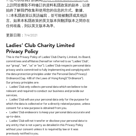
上訪問並獲取不時修訂的資料私隱政策的副本，以便
始終了解我們收集和使用您的信息的方式。數據。
9.2本私隱政策以英語編寫，並可能被翻譯成其他語
言。如果本私隱政策的英文版本與翻譯版本之間存在
任何歧義，則以英文版本為準。
更新日期：7/4/2021
Ladies’ Club Charity Limited
Privacy Policy
This is the Privacy Policy of Ladies’ Club Charity Limited, its Board,
committees and affiliates (hereafter referred to as “Ladies’ Club“,
our “group“, “we“, “us” or “our“). Ladies’ Club respects personal data
privacy and is committed to fully implementing and complying with
the data protection principles under the Personal Data (Privacy)
Ordinance (Cap. 486 of the Laws of Hong Kong) (“Ordinance“).
Our privacy principles are:
• Ladies’ Club only collects personal data which we believe to be
relevant and required to conduct our business and provide our
services.
• Ladies’ Club will use your personal data only for the purpose for
which the data is collected or for a directly related purpose, unless
consent for a new purpose is obtained from you.
• Ladies’ Club endeavors to keep your personal data accurate and
up-to-date.
• Ladies’ Club will not transfer or disclose your personal data to
any entity that is not a party as detailed in this Privacy Policy
without your consent unless it is required by law or it was
previously notified to you.