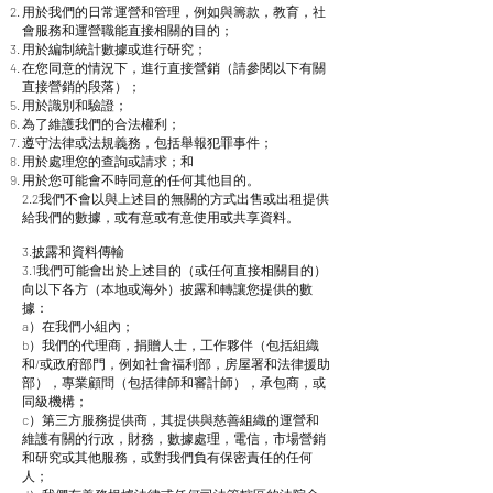
用於我們的日常運營和管理，例如與籌款，教育，社
會服務和運營職能直接相關的目的；
用於編制統計數據或進行研究；
在您同意的情況下，進行直接營銷（請參閱以下有關
直接營銷的段落）；
用於識別和驗證；
為了維護我們的合法權利；
遵守法律或法規義務，包括舉報犯罪事件；
用於處理您的查詢或請求；和
用於您可能會不時同意的任何其他目的。
2.2我們不會以與上述目的無關的方式出售或出租提供
給我們的數據，或有意或有意使用或共享資料。
3.披露和資料傳輸
3.1我們可能會出於上述目的（或任何直接相關目的）
向以下各方（本地或海外）披露和轉讓您提供的數
據：
a）在我們小組內；
b）我們的代理商，捐贈人士，工作夥伴（包括組織
和/或政府部門，例如社會福利部，房屋署和法律援助
部），專業顧問（包括律師和審計師），承包商，或
同級機構；
c）第三方服務提供商，其提供與慈善組織的運營和
維護有關的行政，財務，數據處理，電信，市場營銷
和研究或其他服務，或對我們負有保密責任的任何
人；